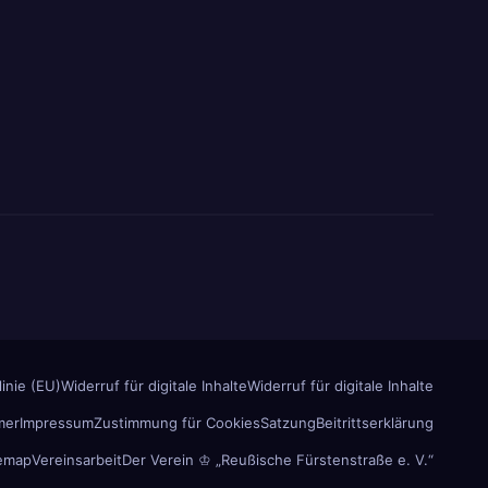
inie (EU)
Widerruf für digitale Inhalte
Widerruf für digitale Inhalte
mer
Impressum
Zustimmung für Cookies
Satzung
Beitrittserklärung
temap
Vereinsarbeit
Der Verein ♔ „Reußische Fürstenstraße e. V.“