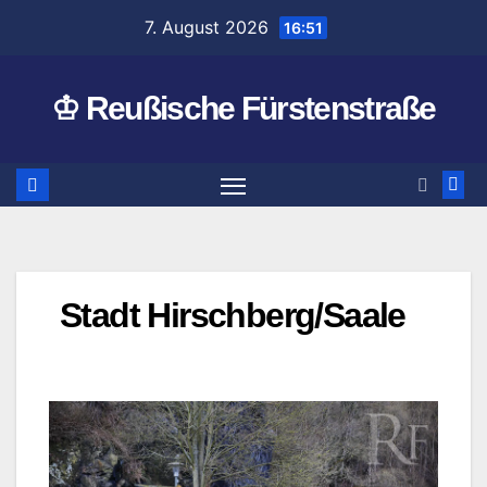
Zum
7. August 2026
16:51
Inhalt
springen
♔ Reußische Fürstenstraße
Stadt Hirschberg/Saale