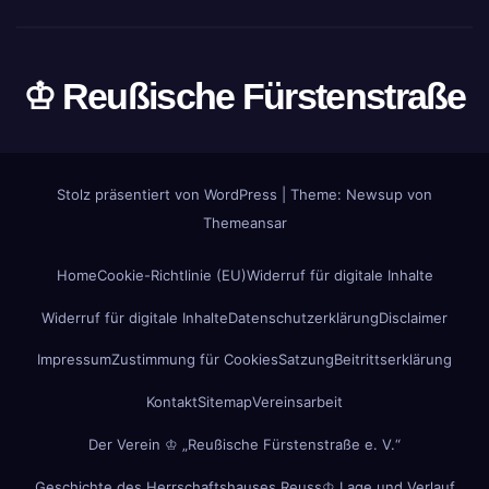
♔ Reußische Fürstenstraße
Stolz präsentiert von WordPress
|
Theme: Newsup von
Themeansar
Home
Cookie-Richtlinie (EU)
Widerruf für digitale Inhalte
Widerruf für digitale Inhalte
Datenschutzerklärung
Disclaimer
Impressum
Zustimmung für Cookies
Satzung
Beitrittserklärung
Kontakt
Sitemap
Vereinsarbeit
Der Verein ♔ „Reußische Fürstenstraße e. V.“
Geschichte des Herrschaftshauses Reuss
♔ Lage und Verlauf