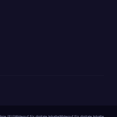
inie (EU)
Widerruf für digitale Inhalte
Widerruf für digitale Inhalte