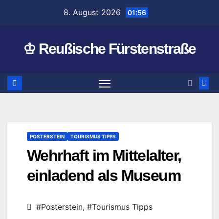
Zum
8. August 2026
01:56
Inhalt
springen
♔ Reußische Fürstenstraße
POSTERSTEIN
TOURISMUS TIPPS
Wehrhaft im Mittelalter,
einladend als Museum
#Posterstein
,
#Tourismus Tipps