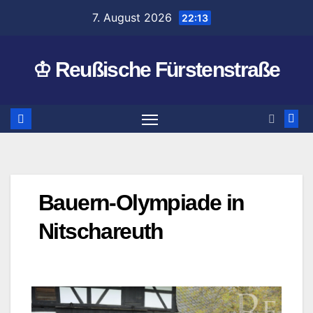
Zum
7. August 2026
22:13
Inhalt
springen
♔ Reußische Fürstenstraße
Bauern-Olympiade in
Nitschareuth