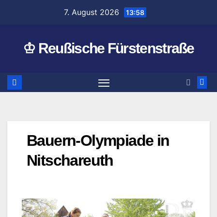
Zum
7. August 2026
13:58
Inhalt
springen
♔ Reußische Fürstenstraße
Bauern-Olympiade in
Nitschareuth