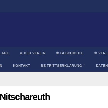
LAGE
♔ DER VEREIN
♔ GESCHICHTE
♔ VERE
N
KONTAKT
BEITRITTSERKLÄRUNG
DATE
Nitschareuth