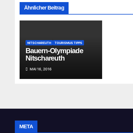
Ähnlicher Beitrag
NITSCHAREUTH
TOURISMUS TIPPS
Bauern-Olympiade
Nitschareuth
MAI 16, 2016
META