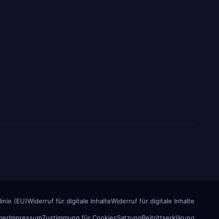
inie (EU)
Widerruf für digitale Inhalte
Widerruf für digitale Inhalte
mer
Impressum
Zustimmung für Cookies
Satzung
Beitrittserklärung