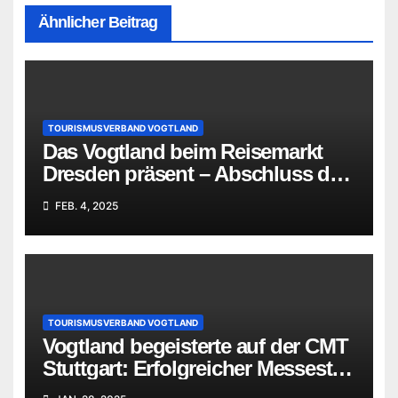
Ähnlicher Beitrag
TOURISMUSVERBAND VOGTLAND
Das Vogtland beim Reisemarkt
Dresden präsent – Abschluss der
Januar-Messen des
FEB. 4, 2025
Tourismusverbandes
TOURISMUSVERBAND VOGTLAND
Vogtland begeisterte auf der CMT
Stuttgart: Erfolgreicher Messestart
mit Fokus auf Aktivurlaub