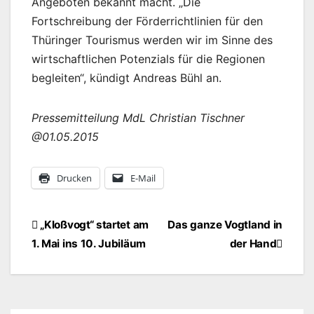
Angeboten bekannt macht. „Die
Fortschreibung der Förderrichtlinien für den
Thüringer Tourismus werden wir im Sinne des
wirtschaftlichen Potenzials für die Regionen
begleiten“, kündigt Andreas Bühl an.
Pressemitteilung MdL Christian Tischner
@01.05.2015
Drucken
E-Mail
Beitragsnavigation
„Kloßvogt“ startet am
Das ganze Vogtland in
1. Mai ins 10. Jubiläum
der Hand