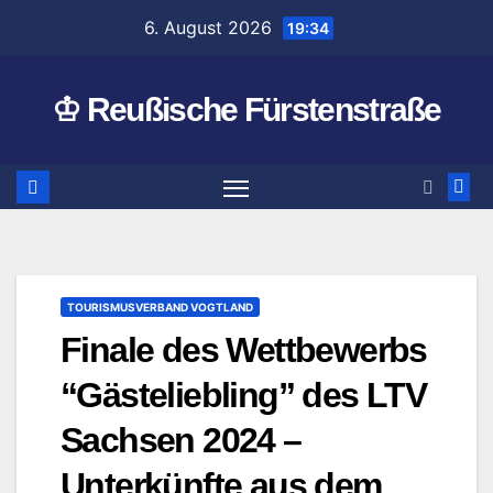
Zum
6. August 2026
19:34
Inhalt
springen
♔ Reußische Fürstenstraße
TOURISMUSVERBAND VOGTLAND
Finale des Wettbewerbs
“Gästeliebling” des LTV
Sachsen 2024 –
Unterkünfte aus dem