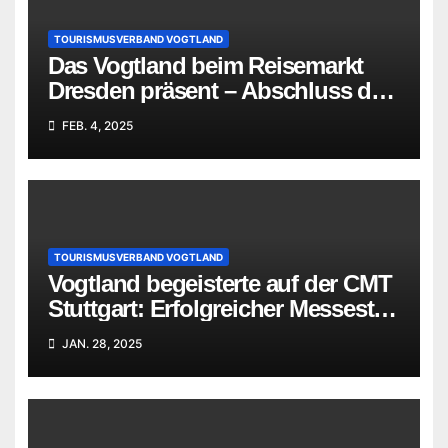
TOURISMUSVERBAND VOGTLAND
Das Vogtland beim Reisemarkt
Dresden präsent – Abschluss der
Januar-Messen des
FEB. 4, 2025
Tourismusverbandes
TOURISMUSVERBAND VOGTLAND
Vogtland begeisterte auf der CMT
Stuttgart: Erfolgreicher Messestart
mit Fokus auf Aktivurlaub
JAN. 28, 2025