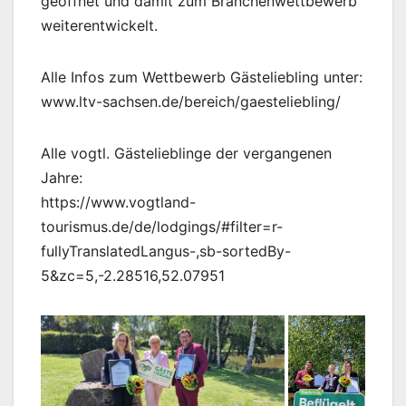
geöffnet und damit zum Branchenwettbewerb
weiterentwickelt.
Alle Infos zum Wettbewerb Gästeliebling unter:
www.ltv-sachsen.de/bereich/gaesteliebling/
Alle vogtl. Gästelieblinge der vergangenen
Jahre:
https://www.vogtland-
tourismus.de/de/lodgings/#filter=r-
fullyTranslatedLangus-,sb-sortedBy-
5&zc=5,-2.28516,52.07951