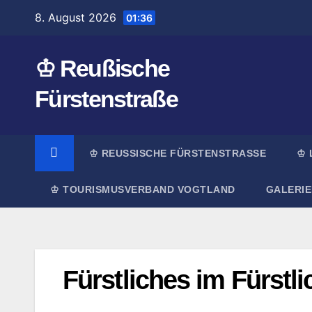
Zum
8. August 2026
01:36
Inhalt
springen
♔ Reußische
Fürstenstraße
♔ REUSSISCHE FÜRSTENSTRASSE
♔ 
♔ TOURISMUSVERBAND VOGTLAND
GALERIE
Fürstliches im Fürstli