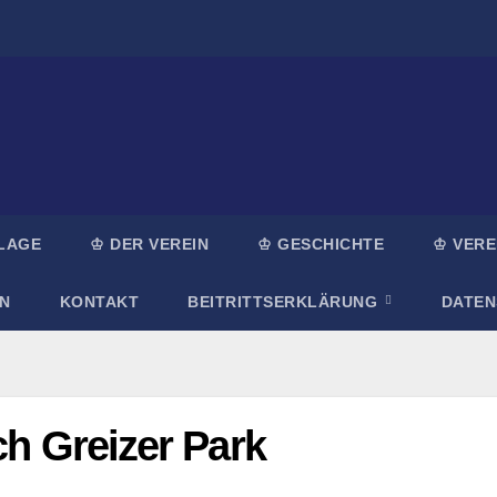
LAGE
♔ DER VEREIN
♔ GESCHICHTE
♔ VERE
N
KONTAKT
BEITRITTSERKLÄRUNG
DATE
ch Greizer Park