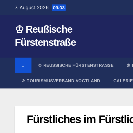
Zum
7. August 2026
09:03
Inhalt
springen
♔ Reußische
Fürstenstraße
♔ REUSSISCHE FÜRSTENSTRASSE
♔ 
♔ TOURISMUSVERBAND VOGTLAND
GALERIE
Fürstliches im Fürstli