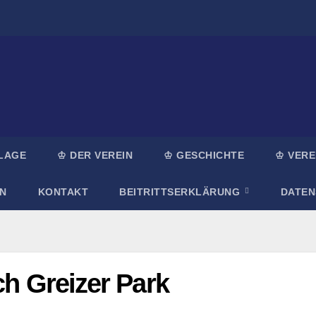
LAGE
♔ DER VEREIN
♔ GESCHICHTE
♔ VERE
N
KONTAKT
BEITRITTSERKLÄRUNG
DATE
ch Greizer Park