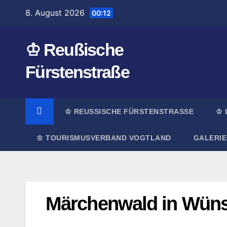
Zum
8. August 2026
00:12
Inhalt
springen
♔ Reußische
Fürstenstraße
♔ REUSSISCHE FÜRSTENSTRASSE
♔ 
♔ TOURISMUSVERBAND VOGTLAND
GALERIE
Märchenwald in Wüns