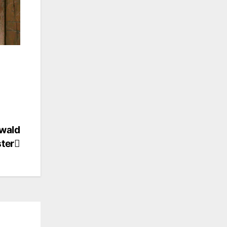
nwald
ter