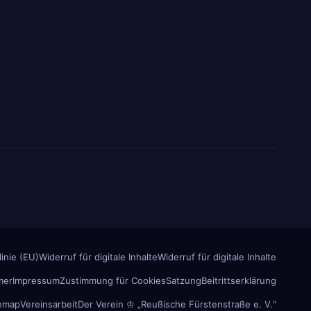
inie (EU)
Widerruf für digitale Inhalte
Widerruf für digitale Inhalte
mer
Impressum
Zustimmung für Cookies
Satzung
Beitrittserklärung
temap
Vereinsarbeit
Der Verein ♔ „Reußische Fürstenstraße e. V.“