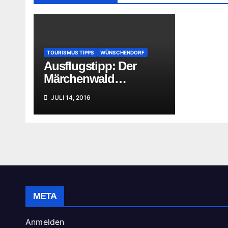
TOURISMUS TIPPS
WÜNSCHENDORF
Ausflugstipp: Der
Märchenwald
Wünschendorf/Elster
JULI 14, 2016
META
Anmelden