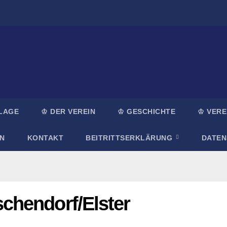
LAGE
♔ DER VEREIN
♔ GESCHICHTE
♔ VERE
N
KONTAKT
BEITRITTSERKLÄRUNG
DATE
chendorf/Elster