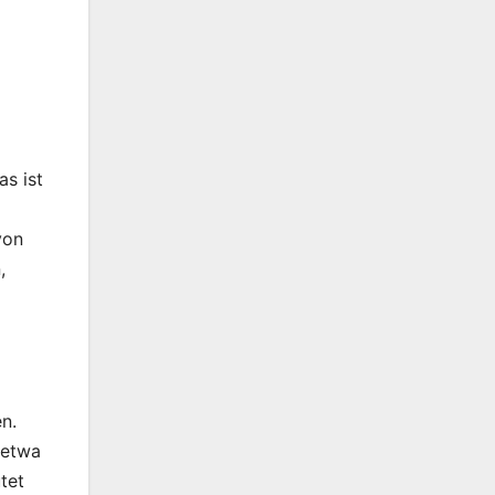
as ist
von
,
n.
 etwa
tet