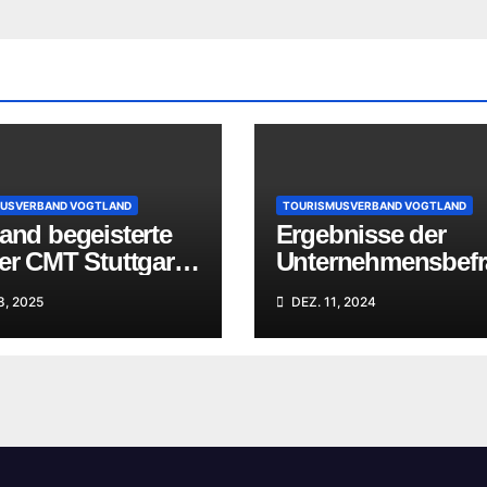
USVERBAND VOGTLAND
TOURISMUSVERBAND VOGTLAND
and begeisterte
Ergebnisse der
er CMT Stuttgart:
Unternehmensbef
greicher
ng zum Standort
8, 2025
DEZ. 11, 2024
estart mit Fokus
Vogtland
ktivurlaub