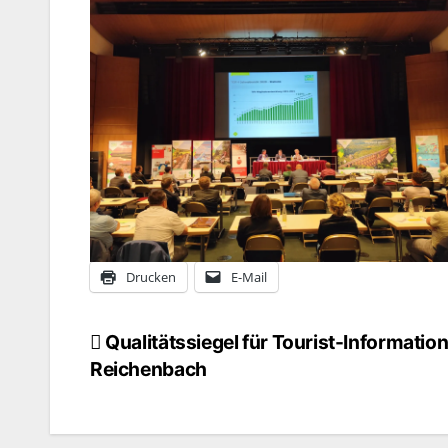
Drucken
E-Mail
Qualitätssiegel für Tourist-Informatio
Beitragsnavigation
Reichenbach