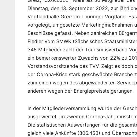
Greiz, 13.09.2022 | Mehr als 50 Mitglieder des
Dienstag, den 13. September 2022, zur jährlic
Vogtlandhalle Greiz im Thüringer Vogtland. Es
vorgelegt, umgesetzte Marketingmaßnahmen un
Beschlüsse gefasst. Neben zahlreichen Bürgerm
Fiedler vom SMWK (Sächsisches Staatsminister
345 Mitglieder zählt der Tourismusverband Vogtl
ein bemerkenswerter Zuwachs von 22% zu 2015.
Vorstandsvorsitzende des TVV. Zeigt es doch 
der Corona-Krise stark geschwächte Branche ze
zum einen wegen des abgewanderten Service
anderen wegen der Energiepreissteigerungen.
In der Mitgliederversammlung wurde der Gesch
ausgewertet. Im zweiten Corona-Jahr musste de
Die statistischen Auswertungen für die gesamt
gleich viele Ankünfte (306.458) und Übernach