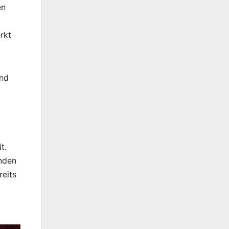
en
rkt
und
t.
enden
reits