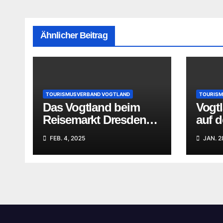
Ähnlicher Beitrag
TOURISMUSVERBAND VOGTLAND
TOURISM
Das Vogtland beim
Vogtl
Reisemarkt Dresden
auf d
präsent – Abschluss
Erfol
FEB. 4, 2025
JAN. 2
der Januar-Messen
Mess
des
auf A
Tourismusverbandes