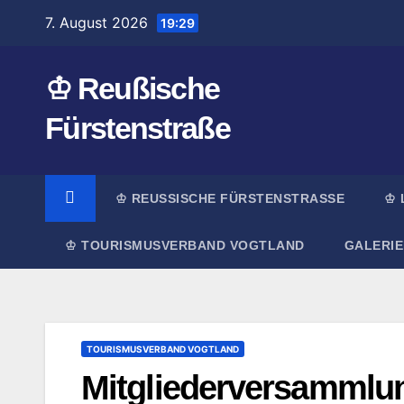
Zum
7. August 2026
19:29
Inhalt
springen
♔ Reußische
Fürstenstraße
♔ REUSSISCHE FÜRSTENSTRASSE
♔ 
♔ TOURISMUSVERBAND VOGTLAND
GALERIE
TOURISMUSVERBAND VOGTLAND
Mitgliederversammlu