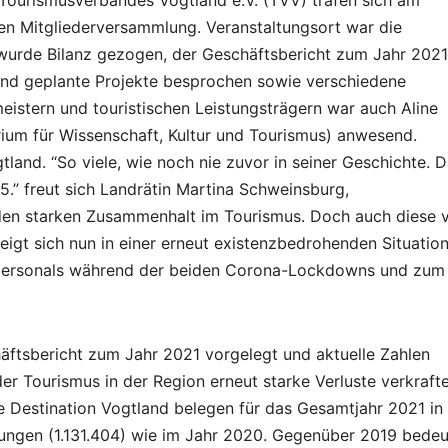
 Tourismusverbandes Vogtland e.V. (TVV) trafen sich am
hen Mitgliederversammlung. Veranstaltungsort war die
 wurde Bilanz gezogen, der Geschäftsbericht zum Jahr 2021
d geplante Projekte besprochen sowie verschiedene
eistern und touristischen Leistungsträgern war auch Aline
ium für Wissenschaft, Kultur und Tourismus) anwesend.
and. “So viele, wie noch nie zuvor in seiner Geschichte. D
” freut sich Landrätin Martina Schweinsburg,
den starken Zusammenhalt im Tourismus. Doch auch diese 
igt sich nun in einer erneut existenzbedrohenden Situation
personals während der beiden Corona-Lockdowns und zum
äftsbericht zum Jahr 2021 vorgelegt und aktuelle Zahlen
r Tourismus in der Region erneut starke Verluste verkrafte
e Destination Vogtland belegen für das Gesamtjahr 2021 in
tungen (1.131.404) wie im Jahr 2020. Gegenüber 2019 bedeu