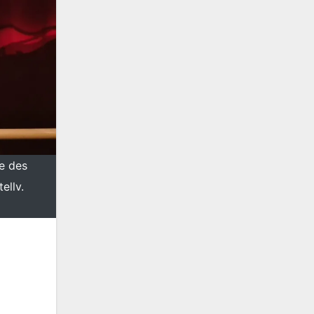
e des
ellv.