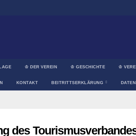
LAGE
♔ DER VEREIN
♔ GESCHICHTE
♔ VERE
N
KONTAKT
BEITRITTSERKLÄRUNG
DATE
ng des Tourismusverbande