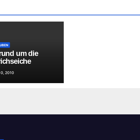
UBEN
 rund um die
richseiche
10, 2010