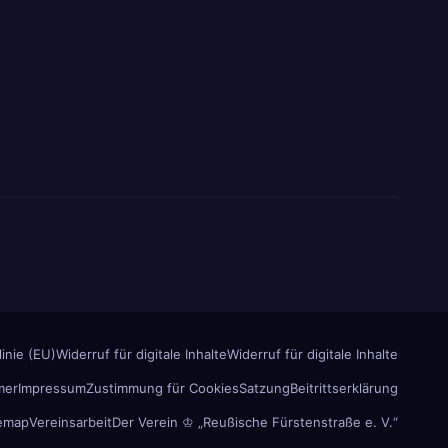
inie (EU)
Widerruf für digitale Inhalte
Widerruf für digitale Inhalte
mer
Impressum
Zustimmung für Cookies
Satzung
Beitrittserklärung
temap
Vereinsarbeit
Der Verein ♔ „Reußische Fürstenstraße e. V.“