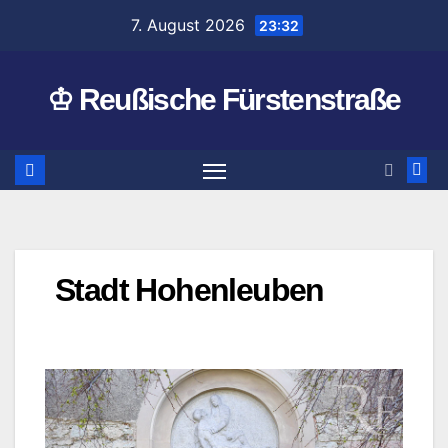
Zum
7. August 2026
23:32
Inhalt
springen
♔ Reußische Fürstenstraße
Stadt Hohenleuben