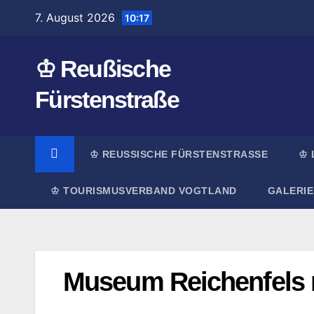
Zum
7. August 2026
10:17
Inhalt
springen
♔ Reußische
Fürstenstraße
♔ REUSSISCHE FÜRSTENSTRASSE
♔ 
♔ TOURISMUSVERBAND VOGTLAND
GALERIE
Museum Reichenfels 