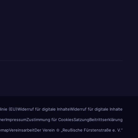
inie (EU)
Widerruf für digitale Inhalte
Widerruf für digitale Inhalte
mer
Impressum
Zustimmung für Cookies
Satzung
Beitrittserklärung
temap
Vereinsarbeit
Der Verein ♔ „Reußische Fürstenstraße e. V.“