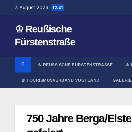
Zum
7. August 2026
12:41
Inhalt
springen
♔ Reußische
Fürstenstraße
♔ REUSSISCHE FÜRSTENSTRASSE
♔ 
♔ TOURISMUSVERBAND VOGTLAND
GALERIE
750 Jahre Berga/Elst