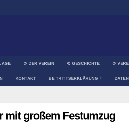
LAGE
♔ DER VEREIN
♔ GESCHICHTE
♔ VERE
N
KONTAKT
BEITRITTSERKLÄRUNG
DATE
er mit großem Festumzug