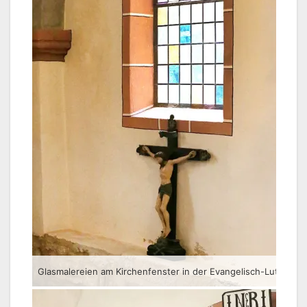
Glasmalereien am Kirchenfenster in der Evangelisch-Lutherischen Pfarrkirche St. Veit in Wünschendorf/Elster.