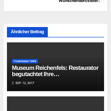
Wünschendorf/Elster
Ähnlicher Beitrag
TOURISMUS TIPPS
Museum Reichenfels: Restaurator
begutachtet Ihre
„Familienschätze“
SEP. 12, 2017