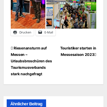
Drucken
E-Mail
Beitragsnavigation
Riesenansturm auf
Touristiker starten in
Messen –
Messesaison 2023
Urlaubsbroschüren des
Tourismusverbands
stark nachgefragt
Ähnlicher Beitrag