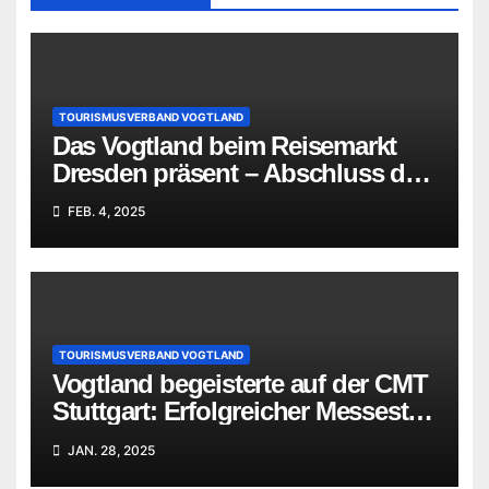
TOURISMUSVERBAND VOGTLAND
Das Vogtland beim Reisemarkt
Dresden präsent – Abschluss der
Januar-Messen des
FEB. 4, 2025
Tourismusverbandes
TOURISMUSVERBAND VOGTLAND
Vogtland begeisterte auf der CMT
Stuttgart: Erfolgreicher Messestart
mit Fokus auf Aktivurlaub
JAN. 28, 2025