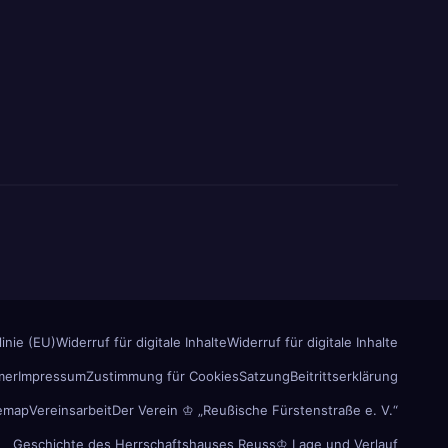
inie (EU)
Widerruf für digitale Inhalte
Widerruf für digitale Inhalte
mer
Impressum
Zustimmung für Cookies
Satzung
Beitrittserklärung
temap
Vereinsarbeit
Der Verein ♔ „Reußische Fürstenstraße e. V.“
Geschichte des Herrschaftshauses Reuss
♔ Lage und Verlauf