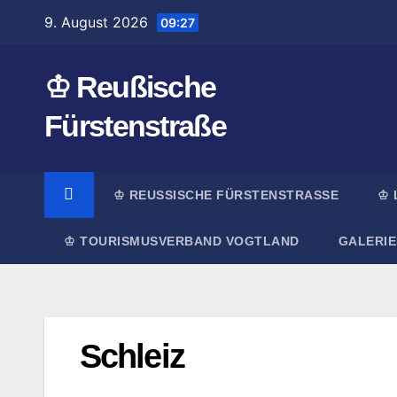
Zum
9. August 2026
09:27
Inhalt
springen
♔ Reußische
Fürstenstraße
♔ REUSSISCHE FÜRSTENSTRASSE
♔ 
♔ TOURISMUSVERBAND VOGTLAND
GALERIE
Schleiz