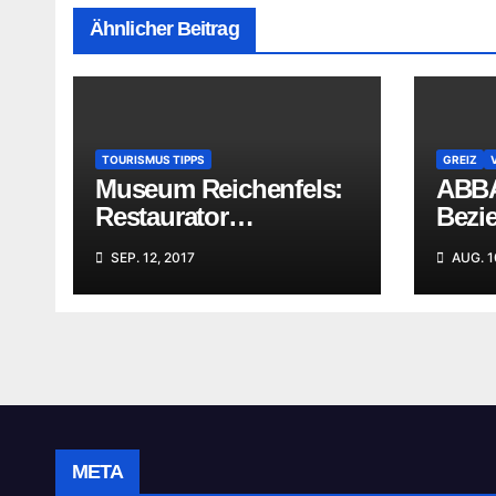
Ähnlicher Beitrag
TOURISMUS TIPPS
GREIZ
Museum Reichenfels:
ABBA
Restaurator
Bezi
begutachtet Ihre
Grei
SEP. 12, 2017
AUG. 1
„Familienschätze“
META