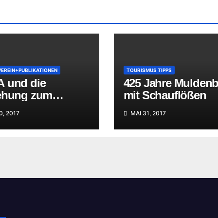
VEREIN+PUBLIKATIONEN
TOURISMUS TIPPS
 und die
425 Jahre Mulden
ehung zum
mit Schauflößen
zer Fürstenhaus
0, 2017
MAI 31, 2017