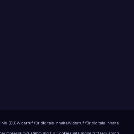
inie (EU)
Widerruf für digitale Inhalte
Widerruf für digitale Inhalte
mer
Impressum
Zustimmung für Cookies
Satzung
Beitrittserklärung