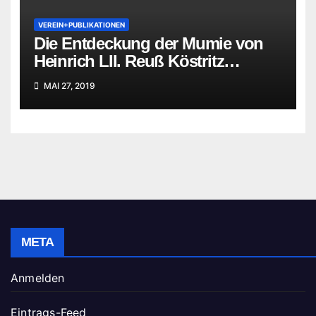
VEREIN+PUBLIKATIONEN
Die Entdeckung der Mumie von
Heinrich LII. Reuß Köstritz
jüngerer Linie
MAI 27, 2019
META
Anmelden
Eintrags-Feed