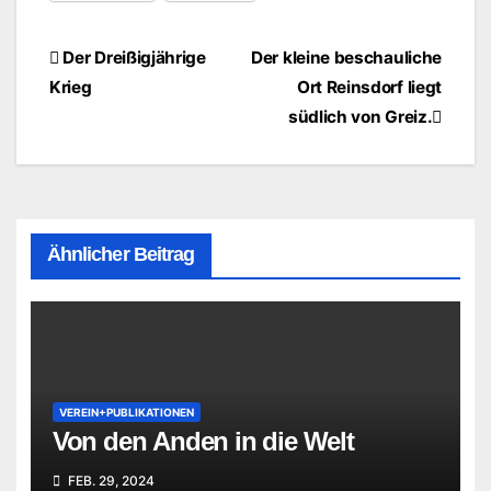
Beitragsnavigation
Der Dreißigjährige
Der kleine beschauliche
Krieg
Ort Reinsdorf liegt
südlich von Greiz.
Ähnlicher Beitrag
VEREIN+PUBLIKATIONEN
Von den Anden in die Welt
FEB. 29, 2024