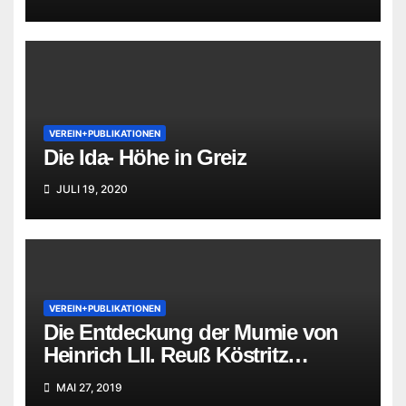
VEREIN+PUBLIKATIONEN
Die Ida- Höhe in Greiz
JULI 19, 2020
VEREIN+PUBLIKATIONEN
Die Entdeckung der Mumie von
Heinrich LII. Reuß Köstritz
jüngerer Linie
MAI 27, 2019