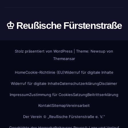
♔ Reußische Fürstenstraße
Stolz präsentiert von WordPress
|
Theme: Newsup von
Themeansar
Home
Cookie-Richtlinie (EU)
Widerruf für digitale Inhalte
Widerruf für digitale Inhalte
Datenschutzerklärung
Disclaimer
Impressum
Zustimmung für Cookies
Satzung
Beitrittserklärung
Kontakt
Sitemap
Vereinsarbeit
Der Verein ♔ „Reußische Fürstenstraße e. V.“
Geschichte des Herrschaftshauses Reuss
♔ Lage und Verlauf