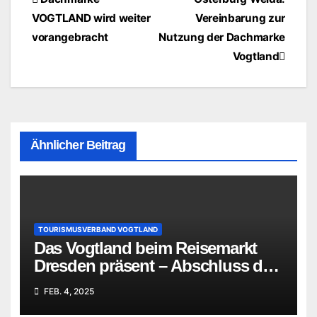
Beitragsnavigation
VOGTLAND wird weiter
Vereinbarung zur
vorangebracht
Nutzung der Dachmarke
Vogtland
Ähnlicher Beitrag
TOURISMUSVERBAND VOGTLAND
Das Vogtland beim Reisemarkt
Dresden präsent – Abschluss der
Januar-Messen des
FEB. 4, 2025
Tourismusverbandes