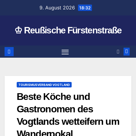
Zum
9. August 2026
18:32
Inhalt
springen
♔ Reußische Fürstenstraße
TOURISMUSVERBAND VOGTLAND
Beste Köche und
Gastronomen des
Vogtlands wetteifern um
Wanderpokal