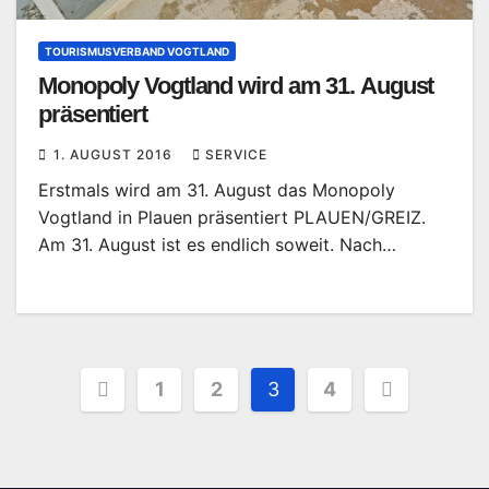
TOURISMUSVERBAND VOGTLAND
Monopoly Vogtland wird am 31. August
präsentiert
1. AUGUST 2016
SERVICE
Erstmals wird am 31. August das Monopoly
Vogtland in Plauen präsentiert PLAUEN/GREIZ.
Am 31. August ist es endlich soweit. Nach…
Seitennummerierung
1
2
3
4
der
Beiträge