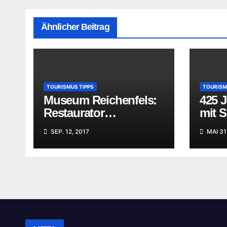
Ähnlicher Beitrag
TOURISMUS TIPPS
TOURISM
Museum Reichenfels:
425 
Restaurator
mit 
begutachtet Ihre
SEP. 12, 2017
MAI 31
„Familienschätze“