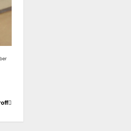
ber
off