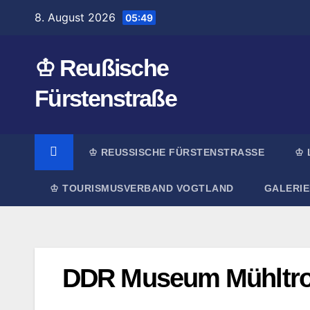
Zum
8. August 2026
05:49
Inhalt
springen
♔ Reußische
Fürstenstraße
♔ REUSSISCHE FÜRSTENSTRASSE
♔ 
♔ TOURISMUSVERBAND VOGTLAND
GALERIE
DDR Museum Mühltro