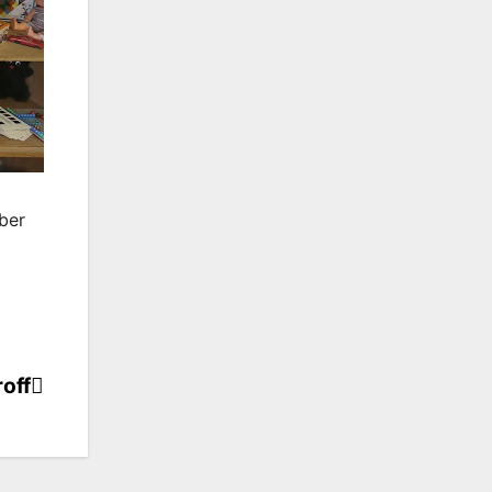
ber
off