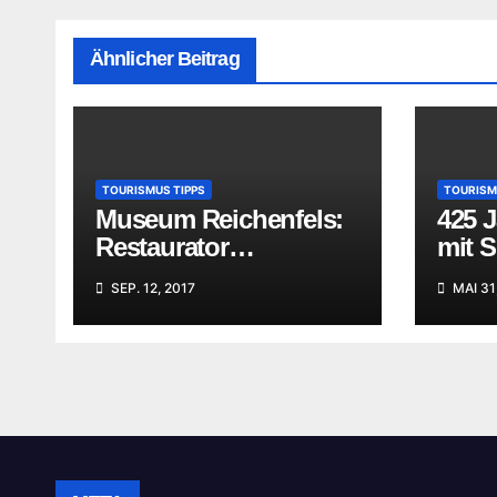
Ähnlicher Beitrag
TOURISMUS TIPPS
TOURISM
Museum Reichenfels:
425 
Restaurator
mit 
begutachtet Ihre
SEP. 12, 2017
MAI 31
„Familienschätze“