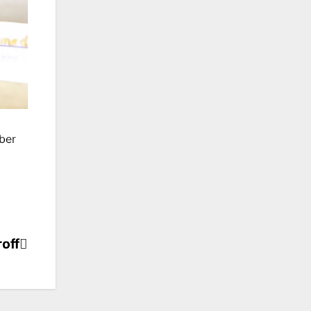
ber
off