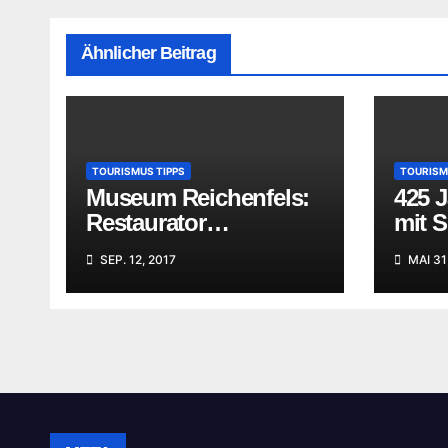
Ähnlicher Beitrag
TOURISMUS TIPPS
TOURISM
Museum Reichenfels:
425 
Restaurator
mit 
begutachtet Ihre
SEP. 12, 2017
MAI 31
„Familienschätze“