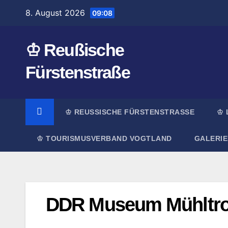
Zum
8. August 2026
09:08
Inhalt
springen
♔ Reußische
Fürstenstraße
♔ REUSSISCHE FÜRSTENSTRASSE
♔ 
♔ TOURISMUSVERBAND VOGTLAND
GALERIE
DDR Museum Mühltro