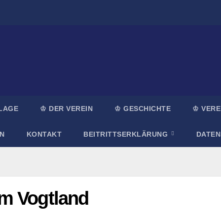
LAGE
♔ DER VEREIN
♔ GESCHICHTE
♔ VERE
N
KONTAKT
BEITRITTSERKLÄRUNG
DATE
m Vogtland