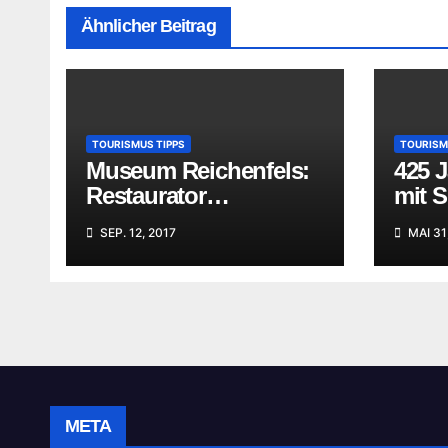
Ähnlicher Beitrag
TOURISMUS TIPPS
TOURISM
Museum Reichenfels:
425 
Restaurator
mit 
begutachtet Ihre
SEP. 12, 2017
MAI 31
„Familienschätze“
META