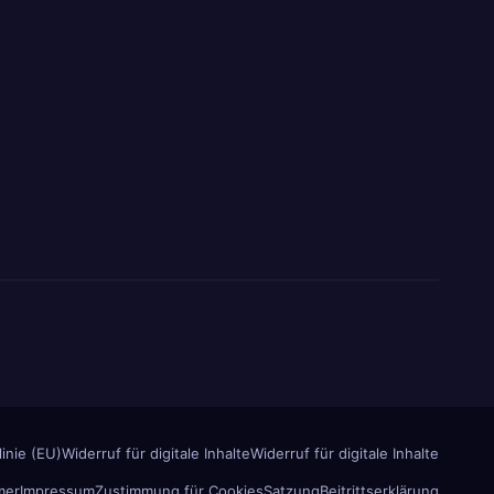
inie (EU)
Widerruf für digitale Inhalte
Widerruf für digitale Inhalte
mer
Impressum
Zustimmung für Cookies
Satzung
Beitrittserklärung