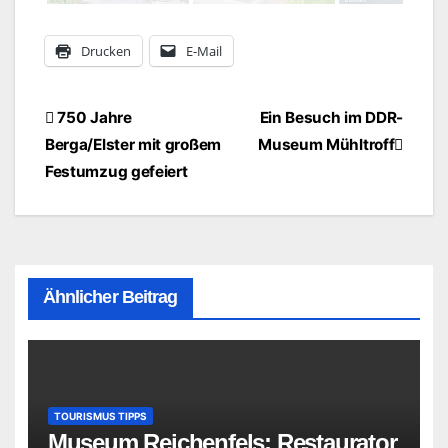
Drucken
E-Mail
Beitragsnavigation
750 Jahre
Ein Besuch im DDR-
Berga/Elster mit großem
Museum Mühltroff
Festumzug gefeiert
Ähnlicher Beitrag
TOURISMUS TIPPS
Museum Reichenfels: Restaurator