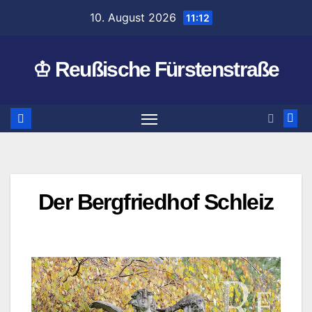
Zum
10. August 2026
11:12
Inhalt
springen
♔ Reußische Fürstenstraße
Der Bergfriedhof Schleiz