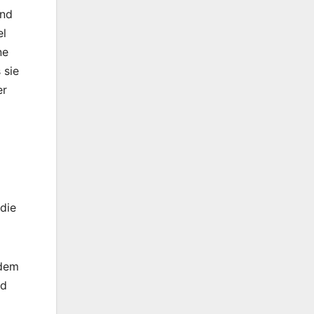
und
el
ne
 sie
er
die
 dem
nd