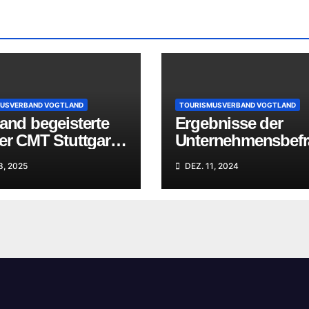
USVERBAND VOGTLAND
TOURISMUSVERBAND VOGTLAND
and begeisterte
Ergebnisse der
er CMT Stuttgart:
Unternehmensbef
greicher
ng zum Standort
8, 2025
DEZ. 11, 2024
estart mit Fokus
Vogtland
ktivurlaub