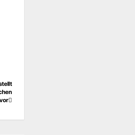
tellt
schen
vor