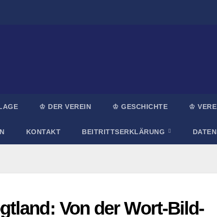
LAGE
♔ DER VEREIN
♔ GESCHICHTE
♔ VERE
N
KONTAKT
BEITRITTSERKLÄRUNG
DATE
tland: Von der Wort-Bild-