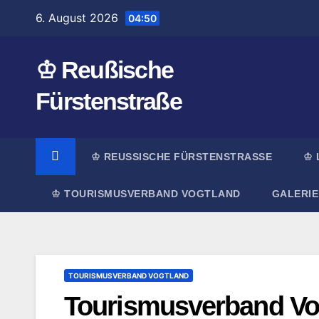
Zum
6. August 2026
04:50
Inhalt
springen
♔ Reußische
Fürstenstraße
♔ REUSSISCHE FÜRSTENSTRASSE
♔ 
♔ TOURISMUSVERBAND VOGTLAND
GALERIE
TOURISMUSVERBAND VOGTLAND
Tourismusverband Vog