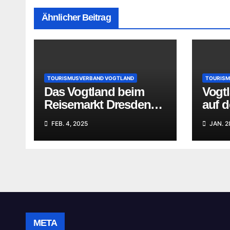
Ähnlicher Beitrag
TOURISMUSVERBAND VOGTLAND
TOURISM
Das Vogtland beim
Vogtl
Reisemarkt Dresden
auf d
präsent – Abschluss
Erfol
FEB. 4, 2025
JAN. 2
der Januar-Messen
Mess
des
auf A
Tourismusverbandes
META