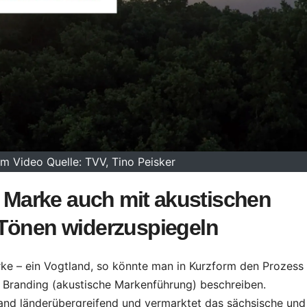
m Video Quelle: TVV, Tino Peisker
d Marke auch mit akustischen
 Tönen widerzuspiegeln
e – ein Vogtland, so könnte man in Kurzform den Prozess
 Branding (akustische Markenführung) beschreiben.
land länderübergreifend und vermarktet das sächsische und