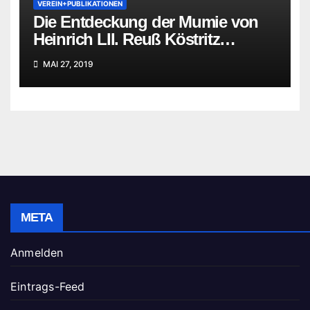
VEREIN+PUBLIKATIONEN
Die Entdeckung der Mumie von
Heinrich LII. Reuß Köstritz
jüngerer Linie
MAI 27, 2019
META
Anmelden
Eintrags-Feed