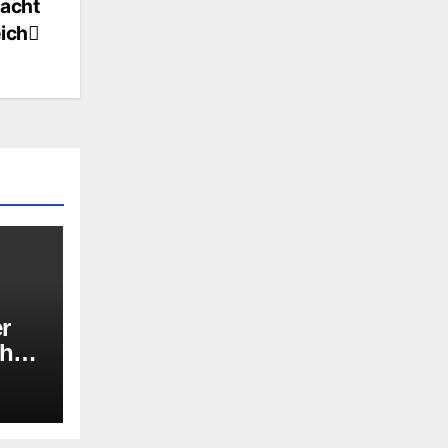
lacht
ich
r
ch