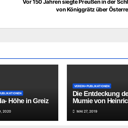
Vor 150 Jahren siegte Preußen in der Sch
von Königgrätz über Österre
VEREIN+PUBLIKATIONEN
Die Entdeckung de
PUBLIKATIONEN
da- Höhe in Greiz
Mumie von Heinri
LII. Reuß Köstritz
9, 2020
MAI 27, 2019
jüngerer Linie