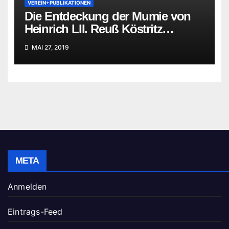
VEREIN+PUBLIKATIONEN
Die Entdeckung der Mumie von
Heinrich LII. Reuß Köstritz
jüngerer Linie
MAI 27, 2019
META
Anmelden
Eintrags-Feed