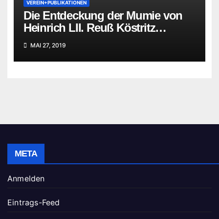
VEREIN+PUBLIKATIONEN
Die Entdeckung der Mumie von
Heinrich LII. Reuß Köstritz
jüngerer Linie
MAI 27, 2019
META
Anmelden
Eintrags-Feed