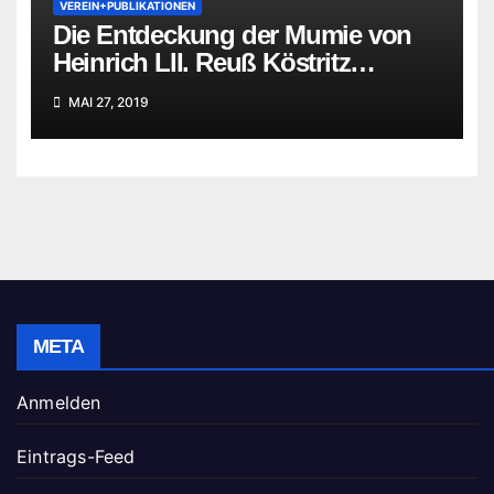
VEREIN+PUBLIKATIONEN
Die Entdeckung der Mumie von
Heinrich LII. Reuß Köstritz
jüngerer Linie
MAI 27, 2019
META
Anmelden
Eintrags-Feed