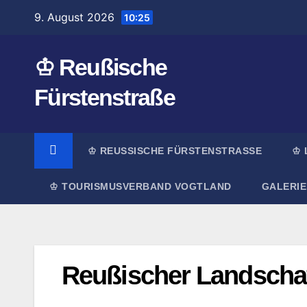
Zum
9. August 2026
10:25
Inhalt
springen
♔ Reußische
Fürstenstraße
♔ REUSSISCHE FÜRSTENSTRASSE
♔ 
♔ TOURISMUSVERBAND VOGTLAND
GALERIE
Reußischer Landschaf