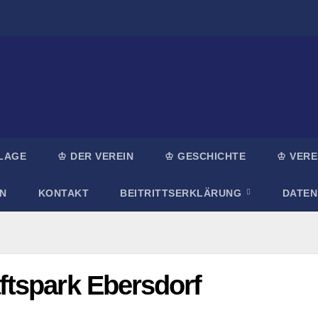
LAGE
♔ DER VEREIN
♔ GESCHICHTE
♔ VERE
N
KONTAKT
BEITRITTSERKLÄRUNG
DATE
tspark Ebersdorf