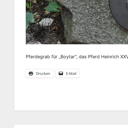
Pferdegrab für „Boytar“, das Pferd Heinrich XXV
Drucken
E-Mail
Beitragsnavigation