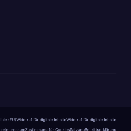
inie (EU)
Widerruf für digitale Inhalte
Widerruf für digitale Inhalte
mer
Impressum
Zustimmung für Cookies
Satzung
Beitrittserklärung