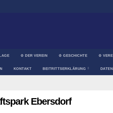
LAGE
♔ DER VEREIN
♔ GESCHICHTE
♔ VERE
N
KONTAKT
BEITRITTSERKLÄRUNG
DATE
tspark Ebersdorf