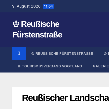
Zum
9. August 2026
11:04
Inhalt
springen
♔ Reußische
Fürstenstraße
♔ REUSSISCHE FÜRSTENSTRASSE
♔ 
♔ TOURISMUSVERBAND VOGTLAND
GALERIE
Reußischer Landschaf