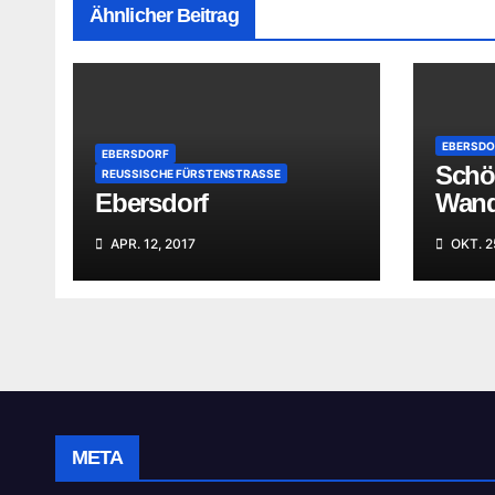
Ähnlicher Beitrag
EBERSDO
EBERSDORF
Schö
REUSSISCHE FÜRSTENSTRASSE
Ebersdorf
Wande
APR. 12, 2017
OKT. 2
META