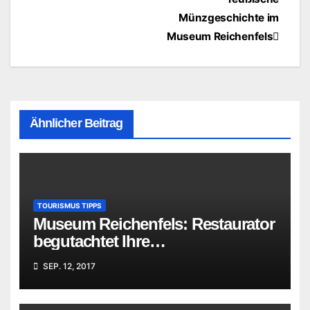
Münzgeschichte im
Museum Reichenfels
Ähnlicher Beitrag
TOURISMUS TIPPS
Museum Reichenfels: Restaurator
begutachtet Ihre
„Familienschätze“
SEP. 12, 2017