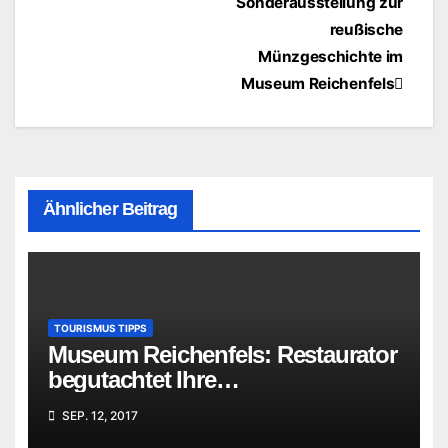
Beitragsnavigation
Sonderausstellung zur
reußische
Münzgeschichte im
Museum Reichenfels
Ähnlicher Beitrag
TOURISMUS TIPPS
Museum Reichenfels: Restaurator
begutachtet Ihre
„Familienschätze“
SEP. 12, 2017