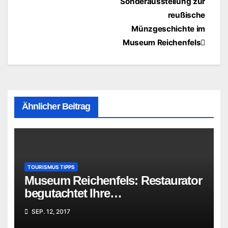
Beitragsnavigation
Sonderausstellung zur
reußische
Münzgeschichte im
Museum Reichenfels
Ähnlicher Beitrag
TOURISMUS TIPPS
Museum Reichenfels: Restaurator
begutachtet Ihre
„Familienschätze“
SEP. 12, 2017